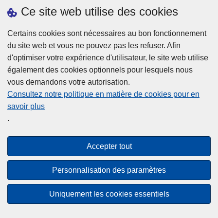
h
o
Ce site web utilise des cookies
d
e
b
a
L
à
Certains cookies sont nécessaires au bon fonctionnement
Plus d'information
n
ir
l
du site web et vous ne pouvez pas les refuser. Afin
s
e
a
d'optimiser votre expérience d'utilisateur, le site web utilise
l
l
Statistiques
p
également des cookies optionnels pour lesquels nous
a
a
Police Intégrée
o
vous demandons votre autorisation.
z
s
li
Commission Permanente de la Police Locale
Consultez notre politique en matière de cookies pour en
o
u
c
savoir plus
n
Campagnes de communication
it
e
.
e
e
?
d
à
Disclaimer
e
p
Accepter tout
Privacy
p
r
o
Cookies
o
Personnalisation des paramètres
l
p
Accessibilité
i
o
Uniquement les cookies essentiels
c
© 2026 Police.be
s
e