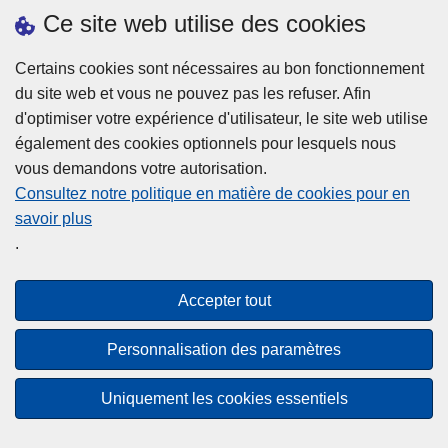
h
o
Ce site web utilise des cookies
d
e
b
a
L
à
Certains cookies sont nécessaires au bon fonctionnement
Plus d'information
n
ir
l
du site web et vous ne pouvez pas les refuser. Afin
s
e
a
d'optimiser votre expérience d'utilisateur, le site web utilise
l
l
Statistiques
p
également des cookies optionnels pour lesquels nous
a
a
Police Intégrée
o
vous demandons votre autorisation.
z
s
li
Commission Permanente de la Police Locale
Consultez notre politique en matière de cookies pour en
o
u
c
savoir plus
n
Campagnes de communication
it
e
.
e
e
?
d
à
Disclaimer
e
p
Accepter tout
Privacy
p
r
o
Cookies
o
Personnalisation des paramètres
l
p
Accessibilité
i
o
Uniquement les cookies essentiels
c
© 2026 Police.be
s
e