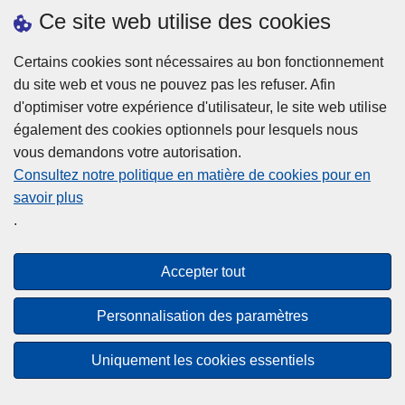
h
o
Ce site web utilise des cookies
d
e
b
a
L
à
Certains cookies sont nécessaires au bon fonctionnement
Plus d'information
n
ir
l
du site web et vous ne pouvez pas les refuser. Afin
s
e
a
d'optimiser votre expérience d'utilisateur, le site web utilise
l
l
Statistiques
p
également des cookies optionnels pour lesquels nous
a
a
Police Intégrée
o
vous demandons votre autorisation.
z
s
li
Commission Permanente de la Police Locale
Consultez notre politique en matière de cookies pour en
o
u
c
savoir plus
n
Campagnes de communication
it
e
.
e
e
?
d
à
Disclaimer
e
p
Accepter tout
Privacy
p
r
o
Cookies
o
Personnalisation des paramètres
l
p
Accessibilité
i
o
Uniquement les cookies essentiels
c
© 2026 Police.be
s
e