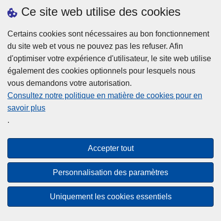
h
o
Ce site web utilise des cookies
d
e
b
a
L
à
Certains cookies sont nécessaires au bon fonctionnement
Plus d'information
n
ir
l
du site web et vous ne pouvez pas les refuser. Afin
s
e
a
d'optimiser votre expérience d'utilisateur, le site web utilise
l
l
Statistiques
p
également des cookies optionnels pour lesquels nous
a
a
Police Intégrée
o
vous demandons votre autorisation.
z
s
li
Commission Permanente de la Police Locale
Consultez notre politique en matière de cookies pour en
o
u
c
savoir plus
n
Campagnes de communication
it
e
.
e
e
?
d
à
Disclaimer
e
p
Accepter tout
Privacy
p
r
o
Cookies
o
Personnalisation des paramètres
l
p
Accessibilité
i
o
Uniquement les cookies essentiels
c
© 2026 Police.be
s
e