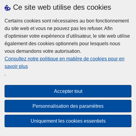
h
o
Ce site web utilise des cookies
d
e
b
a
L
à
Certains cookies sont nécessaires au bon fonctionnement
Plus d'information
n
ir
l
du site web et vous ne pouvez pas les refuser. Afin
s
e
a
d'optimiser votre expérience d'utilisateur, le site web utilise
l
l
Statistiques
p
également des cookies optionnels pour lesquels nous
a
a
Police Intégrée
o
vous demandons votre autorisation.
z
s
li
Commission Permanente de la Police Locale
Consultez notre politique en matière de cookies pour en
o
u
c
savoir plus
n
Campagnes de communication
it
e
.
e
e
?
d
à
Disclaimer
e
p
Accepter tout
Privacy
p
r
o
Cookies
o
Personnalisation des paramètres
l
p
Accessibilité
i
o
Uniquement les cookies essentiels
c
© 2026 Police.be
s
e