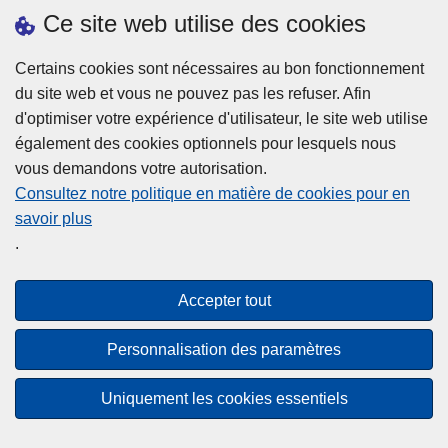
h
o
Ce site web utilise des cookies
d
e
b
a
L
à
Certains cookies sont nécessaires au bon fonctionnement
Plus d'information
n
ir
l
du site web et vous ne pouvez pas les refuser. Afin
s
e
a
d'optimiser votre expérience d'utilisateur, le site web utilise
l
l
Statistiques
p
également des cookies optionnels pour lesquels nous
a
a
Police Intégrée
o
vous demandons votre autorisation.
z
s
li
Commission Permanente de la Police Locale
Consultez notre politique en matière de cookies pour en
o
u
c
savoir plus
n
Campagnes de communication
it
e
.
e
e
?
d
à
Disclaimer
e
p
Accepter tout
Privacy
p
r
o
Cookies
o
Personnalisation des paramètres
l
p
Accessibilité
i
o
Uniquement les cookies essentiels
c
© 2026 Police.be
s
e