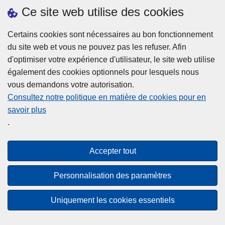
h
o
Ce site web utilise des cookies
d
e
b
a
L
à
Certains cookies sont nécessaires au bon fonctionnement
Plus d'information
n
ir
l
du site web et vous ne pouvez pas les refuser. Afin
s
e
a
d'optimiser votre expérience d'utilisateur, le site web utilise
l
l
Statistiques
p
également des cookies optionnels pour lesquels nous
a
a
Police Intégrée
o
vous demandons votre autorisation.
z
s
li
Commission Permanente de la Police Locale
Consultez notre politique en matière de cookies pour en
o
u
c
savoir plus
n
Campagnes de communication
it
e
.
e
e
?
d
à
Disclaimer
e
p
Accepter tout
Privacy
p
r
o
Cookies
o
Personnalisation des paramètres
l
p
Accessibilité
i
o
Uniquement les cookies essentiels
c
© 2026 Police.be
s
e