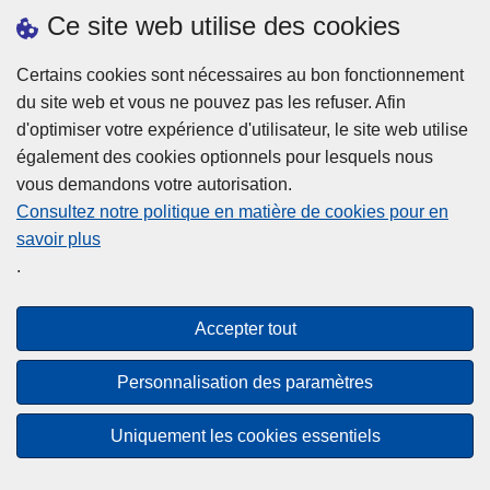
h
o
Ce site web utilise des cookies
d
e
b
a
L
à
Certains cookies sont nécessaires au bon fonctionnement
Plus d'information
n
ir
l
du site web et vous ne pouvez pas les refuser. Afin
s
e
a
d'optimiser votre expérience d'utilisateur, le site web utilise
l
l
Statistiques
p
également des cookies optionnels pour lesquels nous
a
a
Police Intégrée
o
vous demandons votre autorisation.
z
s
li
Commission Permanente de la Police Locale
Consultez notre politique en matière de cookies pour en
o
u
c
savoir plus
n
Campagnes de communication
it
e
.
e
e
?
d
à
Disclaimer
e
p
Accepter tout
Privacy
p
r
o
Cookies
o
Personnalisation des paramètres
l
p
Accessibilité
i
o
Uniquement les cookies essentiels
c
© 2026 Police.be
s
e