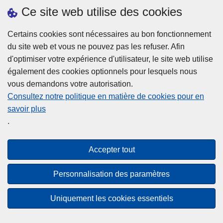
h
o
Ce site web utilise des cookies
d
e
b
a
L
à
Certains cookies sont nécessaires au bon fonctionnement
Plus d'information
n
ir
l
du site web et vous ne pouvez pas les refuser. Afin
s
e
a
d'optimiser votre expérience d'utilisateur, le site web utilise
l
l
Statistiques
p
également des cookies optionnels pour lesquels nous
a
a
Police Intégrée
o
vous demandons votre autorisation.
z
s
li
Commission Permanente de la Police Locale
Consultez notre politique en matière de cookies pour en
o
u
c
savoir plus
n
Campagnes de communication
it
e
.
e
e
?
d
à
Disclaimer
e
p
Accepter tout
Privacy
p
r
o
Cookies
o
Personnalisation des paramètres
l
p
Accessibilité
i
o
Uniquement les cookies essentiels
c
© 2026 Police.be
s
e