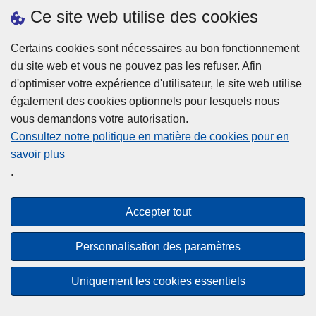
h
o
Ce site web utilise des cookies
d
e
b
a
L
à
Certains cookies sont nécessaires au bon fonctionnement
Plus d'information
n
ir
l
du site web et vous ne pouvez pas les refuser. Afin
s
e
a
d'optimiser votre expérience d'utilisateur, le site web utilise
l
l
Statistiques
p
également des cookies optionnels pour lesquels nous
a
a
Police Intégrée
o
vous demandons votre autorisation.
z
s
li
Commission Permanente de la Police Locale
Consultez notre politique en matière de cookies pour en
o
u
c
savoir plus
n
Campagnes de communication
it
e
.
e
e
?
d
à
Disclaimer
e
p
Accepter tout
Privacy
p
r
o
Cookies
o
Personnalisation des paramètres
l
p
Accessibilité
i
o
Uniquement les cookies essentiels
c
© 2026 Police.be
s
e