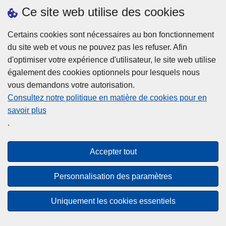
h
o
Ce site web utilise des cookies
d
e
b
a
L
à
Certains cookies sont nécessaires au bon fonctionnement
Plus d'information
n
ir
l
du site web et vous ne pouvez pas les refuser. Afin
s
e
a
d'optimiser votre expérience d'utilisateur, le site web utilise
l
l
Statistiques
p
également des cookies optionnels pour lesquels nous
a
a
Police Intégrée
o
vous demandons votre autorisation.
z
s
li
Commission Permanente de la Police Locale
Consultez notre politique en matière de cookies pour en
o
u
c
savoir plus
n
Campagnes de communication
it
e
.
e
e
?
d
à
Disclaimer
e
p
Accepter tout
Privacy
p
r
o
Cookies
o
Personnalisation des paramètres
l
p
Accessibilité
i
o
Uniquement les cookies essentiels
c
© 2026 Police.be
s
e