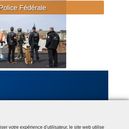
c
Police Fédérale
i
è
r
e
u
r
g
e
n
t
e
r votre expérience d'utilisateur, le site web utilise