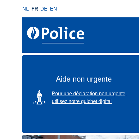
A
NL
FR
DE
EN
l
l
e
r
a
u
c
o
n
Aide non urgente
t
e
SVG
Pour une déclaration non urgente,
n
utilisez notre guichet digital
u
p
r
i
n
Localisez-