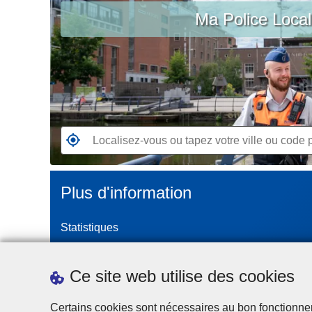
c
Ma Police Loca
vous
i
ou
p
tapez
a
votre
l
ville
ou
code
postal
R
e
n
Plus d'information
d
e
Statistiques
z
-
Police Intégrée
v
Commission Permanente de la Police Locale
Ce site web utilise des cookies
o
Campagnes de communication
u
Certains cookies sont nécessaires au bon fonctionnemen