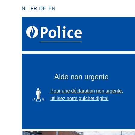
A
NL
FR
DE
EN
l
l
e
r
a
u
c
o
n
Aide non urgente
t
e
SVG
Pour une déclaration non urgente,
n
utilisez notre guichet digital
u
p
r
i
n
Localisez-