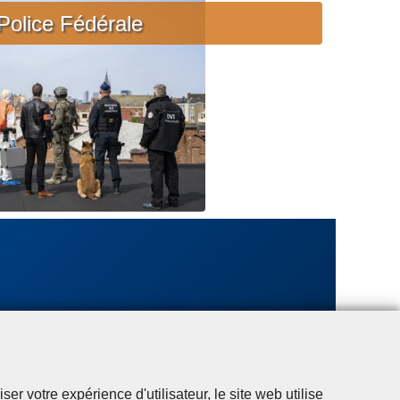
c
Police Fédérale
i
è
r
e
u
r
g
e
n
t
e
r votre expérience d'utilisateur, le site web utilise