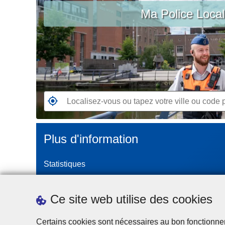
c
Ma Police Loca
vous
i
ou
p
tapez
a
votre
l
ville
ou
code
postal
R
e
n
Plus d'information
d
e
Statistiques
z
-
Police Intégrée
v
Commission Permanente de la Police Locale
Ce site web utilise des cookies
o
Campagnes de communication
u
Certains cookies sont nécessaires au bon fonctionnemen