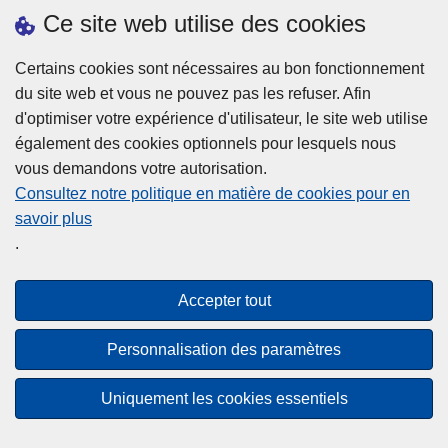
h
o
Ce site web utilise des cookies
d
e
b
a
L
à
Certains cookies sont nécessaires au bon fonctionnement
Plus d'information
n
ir
l
du site web et vous ne pouvez pas les refuser. Afin
s
e
a
d'optimiser votre expérience d'utilisateur, le site web utilise
l
l
Statistiques
p
également des cookies optionnels pour lesquels nous
a
a
Police Intégrée
o
vous demandons votre autorisation.
z
s
li
Commission Permanente de la Police Locale
Consultez notre politique en matière de cookies pour en
o
u
c
savoir plus
n
Campagnes de communication
it
e
.
e
e
?
d
à
Disclaimer
e
p
Accepter tout
Privacy
p
r
o
Cookies
o
Personnalisation des paramètres
l
p
Accessibilité
i
o
Uniquement les cookies essentiels
c
© 2026 Police.be
s
e