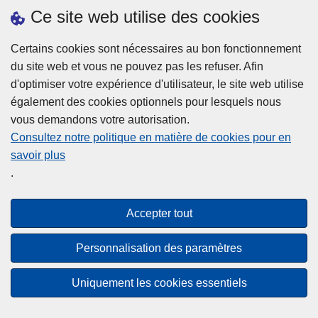
h
o
Ce site web utilise des cookies
d
e
b
a
L
à
Certains cookies sont nécessaires au bon fonctionnement
Plus d'information
n
ir
l
du site web et vous ne pouvez pas les refuser. Afin
s
e
a
d'optimiser votre expérience d'utilisateur, le site web utilise
l
l
Statistiques
p
également des cookies optionnels pour lesquels nous
a
a
Police Intégrée
o
vous demandons votre autorisation.
z
s
li
Commission Permanente de la Police Locale
Consultez notre politique en matière de cookies pour en
o
u
c
savoir plus
n
Campagnes de communication
it
e
.
e
e
?
d
à
Disclaimer
e
p
Accepter tout
Privacy
p
r
o
Cookies
o
Personnalisation des paramètres
l
p
Accessibilité
i
o
Uniquement les cookies essentiels
c
© 2026 Police.be
s
e