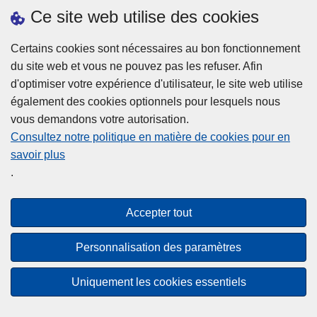
h
o
Ce site web utilise des cookies
d
e
b
a
L
à
Certains cookies sont nécessaires au bon fonctionnement
Plus d'information
n
ir
l
du site web et vous ne pouvez pas les refuser. Afin
s
e
a
d'optimiser votre expérience d'utilisateur, le site web utilise
l
l
Statistiques
p
également des cookies optionnels pour lesquels nous
a
a
Police Intégrée
o
vous demandons votre autorisation.
z
s
li
Commission Permanente de la Police Locale
Consultez notre politique en matière de cookies pour en
o
u
c
savoir plus
n
Campagnes de communication
it
e
.
e
e
?
d
à
Disclaimer
e
p
Accepter tout
Privacy
p
r
o
Cookies
o
Personnalisation des paramètres
l
p
Accessibilité
i
o
Uniquement les cookies essentiels
c
© 2026 Police.be
s
e