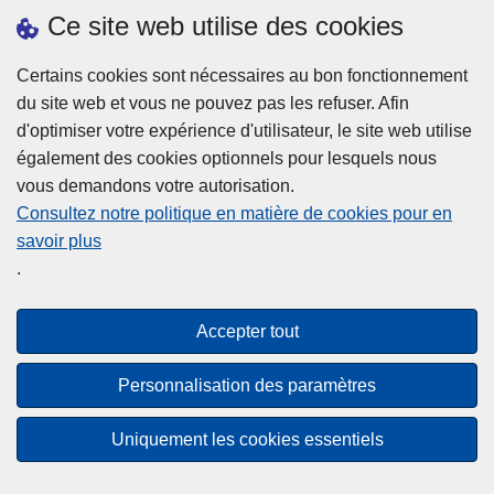
h
o
Ce site web utilise des cookies
d
e
b
a
L
à
Certains cookies sont nécessaires au bon fonctionnement
Plus d'information
n
ir
l
du site web et vous ne pouvez pas les refuser. Afin
s
e
a
d'optimiser votre expérience d'utilisateur, le site web utilise
l
l
Statistiques
p
également des cookies optionnels pour lesquels nous
a
a
Police Intégrée
o
vous demandons votre autorisation.
z
s
li
Commission Permanente de la Police Locale
Consultez notre politique en matière de cookies pour en
o
u
c
savoir plus
n
Campagnes de communication
it
e
.
e
e
?
d
à
Disclaimer
e
p
Accepter tout
Privacy
p
r
o
Cookies
o
Personnalisation des paramètres
l
p
Accessibilité
i
o
Uniquement les cookies essentiels
c
© 2026 Police.be
s
e