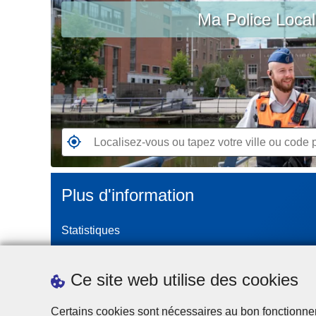
c
Ma Police Loca
vous
i
ou
p
tapez
a
votre
l
ville
ou
code
postal
R
e
n
Plus d'information
d
e
Statistiques
z
-
Police Intégrée
v
Commission Permanente de la Police Locale
Ce site web utilise des cookies
o
Campagnes de communication
u
Certains cookies sont nécessaires au bon fonctionnemen