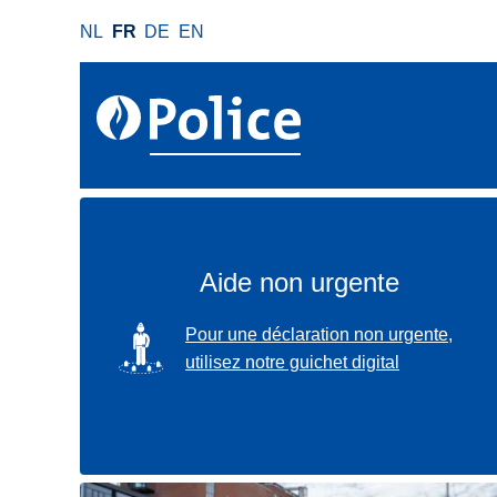
A
NL
FR
DE
EN
l
l
e
r
a
u
c
o
n
Aide non urgente
t
e
SVG
Pour une déclaration non urgente,
n
utilisez notre guichet digital
u
p
r
i
n
Localisez-