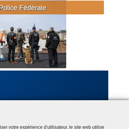
c
Police Fédérale
i
è
r
e
u
r
g
e
n
t
e
r votre expérience d'utilisateur, le site web utilise