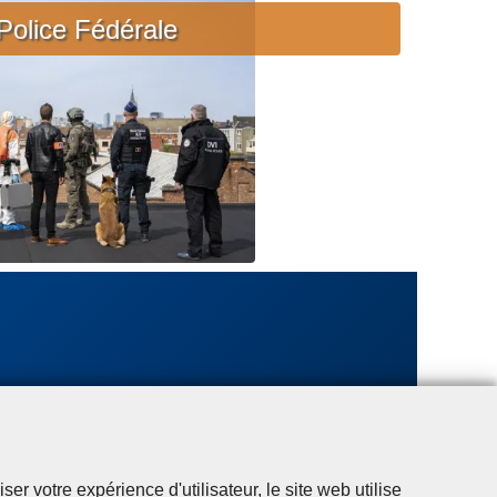
c
Police Fédérale
i
è
r
e
u
r
g
e
n
t
e
r votre expérience d'utilisateur, le site web utilise