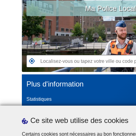
c
Ma Police Loca
vous
i
ou
p
tapez
a
votre
l
ville
ou
code
postal
R
e
n
Plus d'information
d
e
Statistiques
z
-
Police Intégrée
v
Commission Permanente de la Police Locale
Ce site web utilise des cookies
o
Campagnes de communication
u
Certains cookies sont nécessaires au bon fonctionnemen