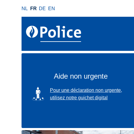
A
NL
FR
DE
EN
l
l
e
r
a
u
c
o
n
Aide non urgente
t
e
SVG
Pour une déclaration non urgente,
n
utilisez notre guichet digital
u
p
r
i
n
Localisez-