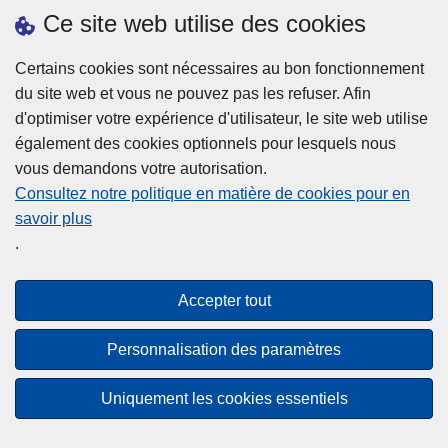
h
o
Ce site web utilise des cookies
d
e
b
a
L
à
Certains cookies sont nécessaires au bon fonctionnement
Plus d'information
n
ir
l
du site web et vous ne pouvez pas les refuser. Afin
s
e
a
d'optimiser votre expérience d'utilisateur, le site web utilise
l
l
Statistiques
p
également des cookies optionnels pour lesquels nous
a
a
Police Intégrée
o
vous demandons votre autorisation.
z
s
li
Commission Permanente de la Police Locale
Consultez notre politique en matière de cookies pour en
o
u
c
savoir plus
n
Campagnes de communication
it
e
.
e
e
?
d
à
Disclaimer
e
p
Accepter tout
Privacy
p
r
o
Cookies
o
Personnalisation des paramètres
l
p
Accessibilité
i
o
Uniquement les cookies essentiels
c
© 2026 Police.be
s
e