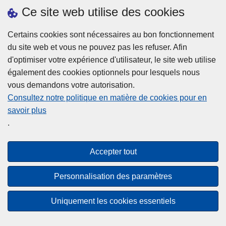
h
o
Ce site web utilise des cookies
d
e
b
a
L
à
Certains cookies sont nécessaires au bon fonctionnement
Plus d'information
n
ir
l
du site web et vous ne pouvez pas les refuser. Afin
s
e
a
d'optimiser votre expérience d'utilisateur, le site web utilise
l
l
Statistiques
p
également des cookies optionnels pour lesquels nous
a
a
Police Intégrée
o
vous demandons votre autorisation.
z
s
li
Commission Permanente de la Police Locale
Consultez notre politique en matière de cookies pour en
o
u
c
savoir plus
n
Campagnes de communication
it
e
.
e
e
?
d
à
Disclaimer
e
p
Accepter tout
Privacy
p
r
o
Cookies
o
Personnalisation des paramètres
l
p
Accessibilité
i
o
Uniquement les cookies essentiels
c
© 2026 Police.be
s
e