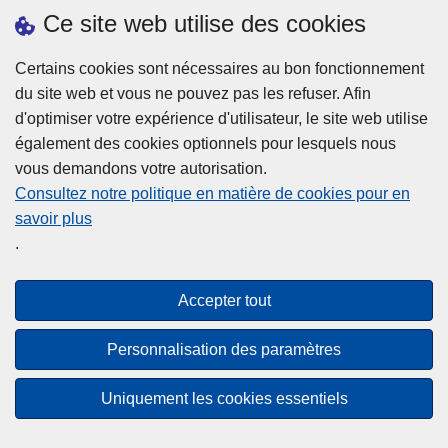
h
o
Ce site web utilise des cookies
d
e
b
a
L
à
Certains cookies sont nécessaires au bon fonctionnement
Plus d'information
n
ir
l
du site web et vous ne pouvez pas les refuser. Afin
s
e
a
d'optimiser votre expérience d'utilisateur, le site web utilise
l
l
Statistiques
p
également des cookies optionnels pour lesquels nous
a
a
Police Intégrée
o
vous demandons votre autorisation.
z
s
li
Commission Permanente de la Police Locale
Consultez notre politique en matière de cookies pour en
o
u
c
savoir plus
n
Campagnes de communication
it
e
.
e
e
?
d
à
Disclaimer
e
p
Accepter tout
Privacy
p
r
o
Cookies
o
Personnalisation des paramètres
l
p
Accessibilité
i
o
Uniquement les cookies essentiels
c
© 2026 Police.be
s
e