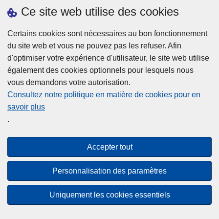
h
o
Ce site web utilise des cookies
d
e
b
a
L
à
Certains cookies sont nécessaires au bon fonctionnement
Plus d'information
n
ir
l
du site web et vous ne pouvez pas les refuser. Afin
s
e
a
d'optimiser votre expérience d'utilisateur, le site web utilise
l
l
Statistiques
p
également des cookies optionnels pour lesquels nous
a
a
Police Intégrée
o
vous demandons votre autorisation.
z
s
li
Commission Permanente de la Police Locale
Consultez notre politique en matière de cookies pour en
o
u
c
savoir plus
n
Campagnes de communication
it
e
.
e
e
?
d
à
Disclaimer
e
p
Accepter tout
Privacy
p
r
o
Cookies
o
Personnalisation des paramètres
l
p
Accessibilité
i
o
Uniquement les cookies essentiels
c
© 2026 Police.be
s
e