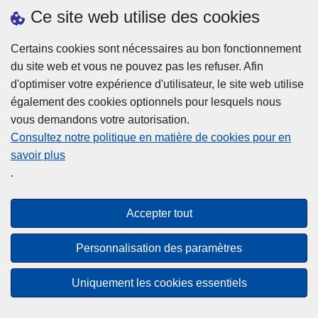
h
o
Ce site web utilise des cookies
d
e
b
a
L
à
Certains cookies sont nécessaires au bon fonctionnement
Plus d'information
n
ir
l
du site web et vous ne pouvez pas les refuser. Afin
s
e
a
d'optimiser votre expérience d'utilisateur, le site web utilise
l
l
Statistiques
p
également des cookies optionnels pour lesquels nous
a
a
Police Intégrée
o
vous demandons votre autorisation.
z
s
li
Commission Permanente de la Police Locale
Consultez notre politique en matière de cookies pour en
o
u
c
savoir plus
n
Campagnes de communication
it
e
.
e
e
?
d
à
Disclaimer
e
p
Accepter tout
Privacy
p
r
o
Cookies
o
Personnalisation des paramètres
l
p
Accessibilité
i
o
Uniquement les cookies essentiels
c
© 2026 Police.be
s
e