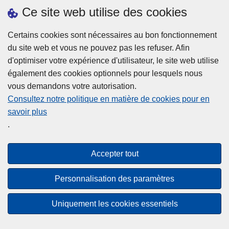
h
o
Ce site web utilise des cookies
d
e
b
a
L
à
Certains cookies sont nécessaires au bon fonctionnement
Plus d'information
n
ir
l
du site web et vous ne pouvez pas les refuser. Afin
s
e
a
d'optimiser votre expérience d'utilisateur, le site web utilise
l
l
Statistiques
p
également des cookies optionnels pour lesquels nous
a
a
Police Intégrée
o
vous demandons votre autorisation.
z
s
li
Commission Permanente de la Police Locale
Consultez notre politique en matière de cookies pour en
o
u
c
savoir plus
n
Campagnes de communication
it
e
.
e
e
?
d
à
Disclaimer
e
p
Accepter tout
Privacy
p
r
o
Cookies
o
Personnalisation des paramètres
l
p
Accessibilité
i
o
Uniquement les cookies essentiels
c
© 2026 Police.be
s
e