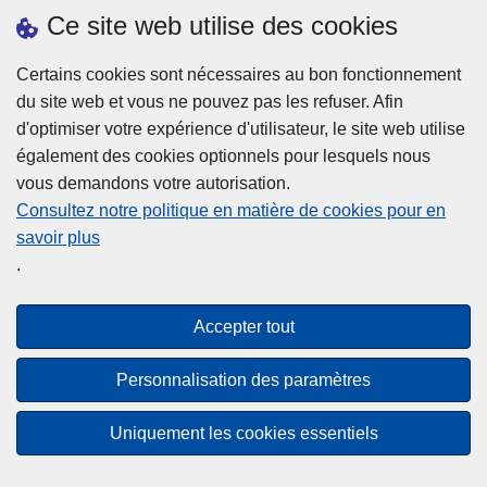
h
o
Ce site web utilise des cookies
d
e
b
a
L
à
Certains cookies sont nécessaires au bon fonctionnement
Plus d'information
n
ir
l
du site web et vous ne pouvez pas les refuser. Afin
s
e
a
d'optimiser votre expérience d'utilisateur, le site web utilise
l
l
Statistiques
p
également des cookies optionnels pour lesquels nous
a
a
Police Intégrée
o
vous demandons votre autorisation.
z
s
li
Commission Permanente de la Police Locale
Consultez notre politique en matière de cookies pour en
o
u
c
savoir plus
n
Campagnes de communication
it
e
.
e
e
?
d
à
Disclaimer
e
p
Accepter tout
Privacy
p
r
o
Cookies
o
Personnalisation des paramètres
l
p
Accessibilité
i
o
Uniquement les cookies essentiels
c
© 2026 Police.be
s
e