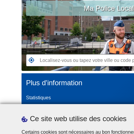
c
Ma Police Loca
vous
i
ou
p
tapez
a
votre
l
ville
ou
code
postal
R
e
n
Plus d'information
d
e
Statistiques
z
-
Police Intégrée
v
Commission Permanente de la Police Locale
Ce site web utilise des cookies
o
Campagnes de communication
u
Certains cookies sont nécessaires au bon fonctionnemen