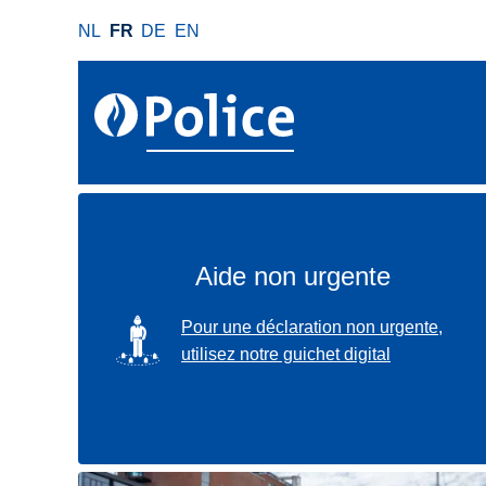
A
NL
FR
DE
EN
l
l
e
r
a
u
c
o
n
Aide non urgente
t
e
SVG
Pour une déclaration non urgente,
n
utilisez notre guichet digital
u
p
r
i
n
Localisez-