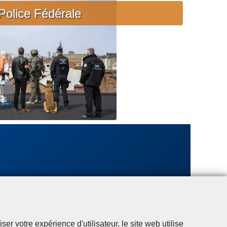
c
Police Fédérale
i
è
r
e
u
r
g
e
n
t
e
r votre expérience d'utilisateur, le site web utilise