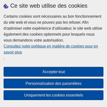
h
o
Ce site web utilise des cookies
d
e
b
a
L
à
Certains cookies sont nécessaires au bon fonctionnement
Plus d'information
n
ir
l
du site web et vous ne pouvez pas les refuser. Afin
s
e
a
d'optimiser votre expérience d'utilisateur, le site web utilise
l
l
Statistiques
p
également des cookies optionnels pour lesquels nous
a
a
Police Intégrée
o
vous demandons votre autorisation.
z
s
li
Commission Permanente de la Police Locale
Consultez notre politique en matière de cookies pour en
o
u
c
savoir plus
n
Campagnes de communication
it
e
.
e
e
?
d
à
Disclaimer
e
p
Accepter tout
Privacy
p
r
o
Cookies
o
Personnalisation des paramètres
l
p
Accessibilité
i
o
Uniquement les cookies essentiels
c
© 2026 Police.be
s
e