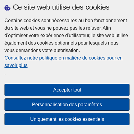
h
o
Ce site web utilise des cookies
d
e
b
a
L
à
Certains cookies sont nécessaires au bon fonctionnement
Plus d'information
n
ir
l
du site web et vous ne pouvez pas les refuser. Afin
s
e
a
d'optimiser votre expérience d'utilisateur, le site web utilise
l
l
Statistiques
p
également des cookies optionnels pour lesquels nous
a
a
Police Intégrée
o
vous demandons votre autorisation.
z
s
li
Commission Permanente de la Police Locale
Consultez notre politique en matière de cookies pour en
o
u
c
savoir plus
n
Campagnes de communication
it
e
.
e
e
?
d
à
Disclaimer
e
p
Accepter tout
Privacy
p
r
o
Cookies
o
Personnalisation des paramètres
l
p
Accessibilité
i
o
Uniquement les cookies essentiels
c
© 2026 Police.be
s
e