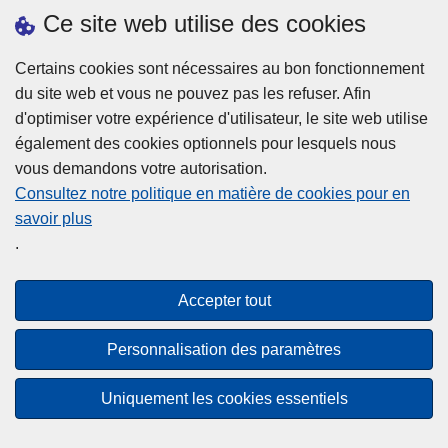
h
o
Ce site web utilise des cookies
d
e
b
a
L
à
Certains cookies sont nécessaires au bon fonctionnement
Plus d'information
n
ir
l
du site web et vous ne pouvez pas les refuser. Afin
s
e
a
d'optimiser votre expérience d'utilisateur, le site web utilise
l
l
Statistiques
p
également des cookies optionnels pour lesquels nous
a
a
Police Intégrée
o
vous demandons votre autorisation.
z
s
li
Commission Permanente de la Police Locale
Consultez notre politique en matière de cookies pour en
o
u
c
savoir plus
n
Campagnes de communication
it
e
.
e
e
?
d
à
Disclaimer
e
p
Accepter tout
Privacy
p
r
o
Cookies
o
Personnalisation des paramètres
l
p
Accessibilité
i
o
Uniquement les cookies essentiels
c
© 2026 Police.be
s
e