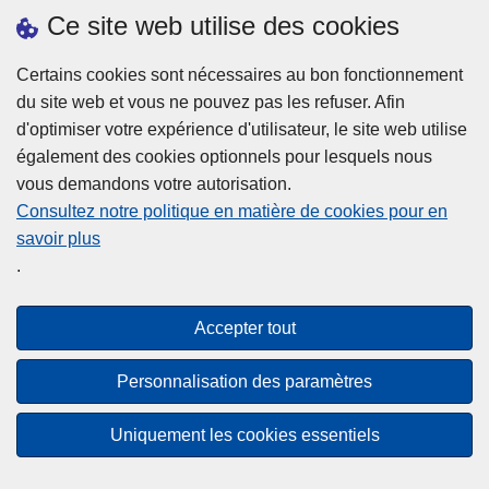
h
o
Ce site web utilise des cookies
d
e
b
a
L
à
Certains cookies sont nécessaires au bon fonctionnement
Plus d'information
n
ir
l
du site web et vous ne pouvez pas les refuser. Afin
s
e
a
d'optimiser votre expérience d'utilisateur, le site web utilise
l
l
Statistiques
p
également des cookies optionnels pour lesquels nous
a
a
Police Intégrée
o
vous demandons votre autorisation.
z
s
li
Commission Permanente de la Police Locale
Consultez notre politique en matière de cookies pour en
o
u
c
savoir plus
n
Campagnes de communication
it
e
.
e
e
?
d
à
Disclaimer
e
p
Accepter tout
Privacy
p
r
o
Cookies
o
Personnalisation des paramètres
l
p
Accessibilité
i
o
Uniquement les cookies essentiels
c
© 2026 Police.be
s
e