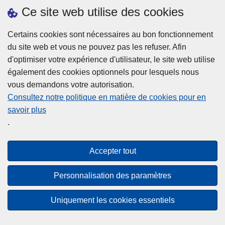
h
o
Ce site web utilise des cookies
d
e
b
a
L
à
Certains cookies sont nécessaires au bon fonctionnement
Plus d'information
n
ir
l
du site web et vous ne pouvez pas les refuser. Afin
s
e
a
d'optimiser votre expérience d'utilisateur, le site web utilise
l
l
Statistiques
p
également des cookies optionnels pour lesquels nous
a
a
Police Intégrée
o
vous demandons votre autorisation.
z
s
li
Commission Permanente de la Police Locale
Consultez notre politique en matière de cookies pour en
o
u
c
savoir plus
n
Campagnes de communication
it
e
.
e
e
?
d
à
Disclaimer
e
p
Accepter tout
Privacy
p
r
o
Cookies
o
Personnalisation des paramètres
l
p
Accessibilité
i
o
Uniquement les cookies essentiels
c
© 2026 Police.be
s
e