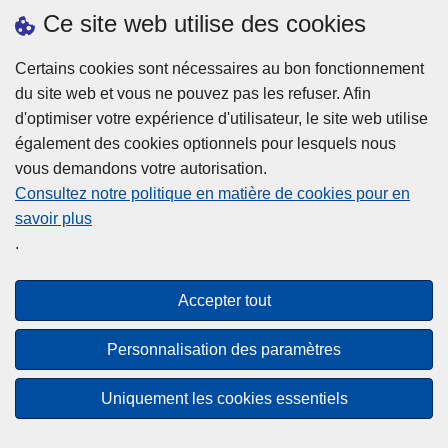
h
o
Ce site web utilise des cookies
d
e
b
a
L
à
Certains cookies sont nécessaires au bon fonctionnement
Plus d'information
n
ir
l
du site web et vous ne pouvez pas les refuser. Afin
s
e
a
d'optimiser votre expérience d'utilisateur, le site web utilise
l
l
Statistiques
p
également des cookies optionnels pour lesquels nous
a
a
Police Intégrée
o
vous demandons votre autorisation.
z
s
li
Commission Permanente de la Police Locale
Consultez notre politique en matière de cookies pour en
o
u
c
savoir plus
n
Campagnes de communication
it
e
.
e
e
?
d
à
Disclaimer
e
p
Accepter tout
Privacy
p
r
o
Cookies
o
Personnalisation des paramètres
l
p
Accessibilité
i
o
Uniquement les cookies essentiels
c
© 2026 Police.be
s
e