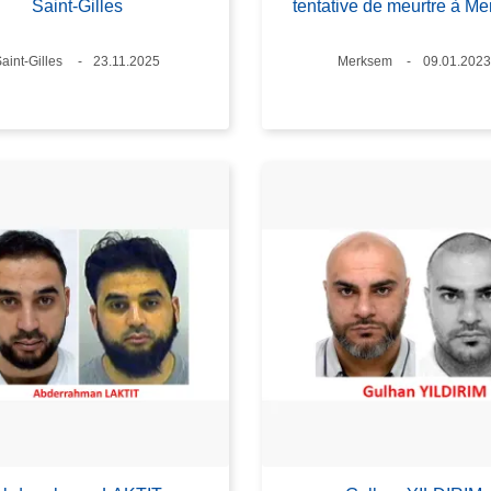
Saint-Gilles
tentative de meurtre à M
Lieux
aint-Gilles
Date
23.11.2025
Lieux
Merksem
Date
09.01.2023