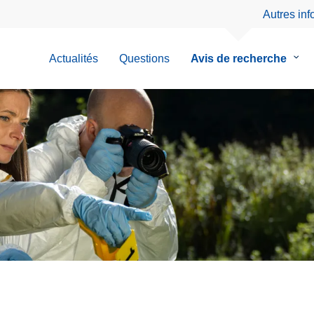
Autres in
Actualités
Questions
Avis de recherche
le
sous
men
de
Avis
de
rech