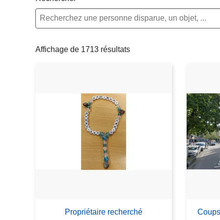
c
i
p
a
Affichage de 1713 résultats
l
Propriétaire recherché
Coups 