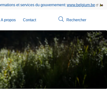
formations et services du gouvernement:
www.belgium.be
A propos
Contact
Rechercher
-
u
erche