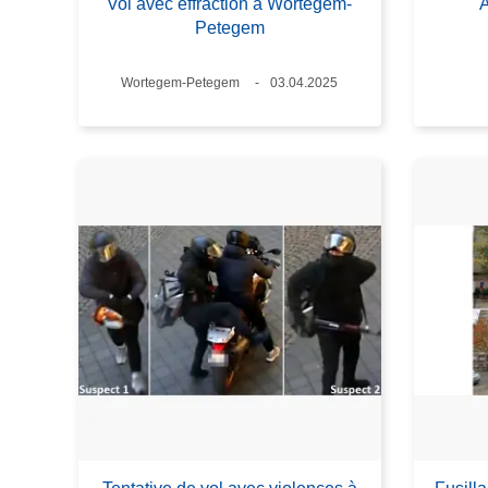
Vol avec effraction à Wortegem-
Petegem
Lieux
Wortegem-Petegem
Date
03.04.2025