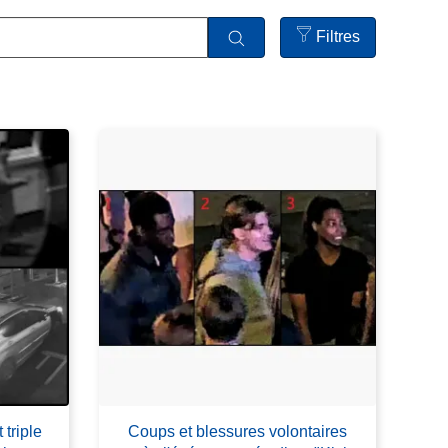
Filtres
Open
filters
triple
Coups et blessures volontaires