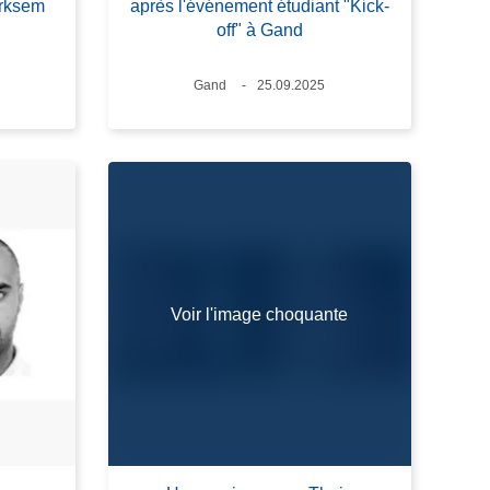
erksem
après l'événement étudiant "Kick-
off" à Gand
Lieux
Gand
Date
25.09.2025
Voir l'image choquante