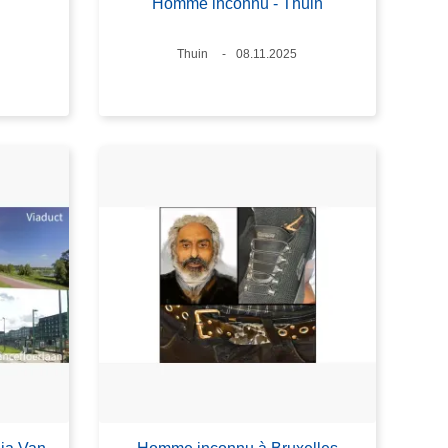
Homme inconnu - Thuin
Lieux
Thuin
Date
08.11.2025