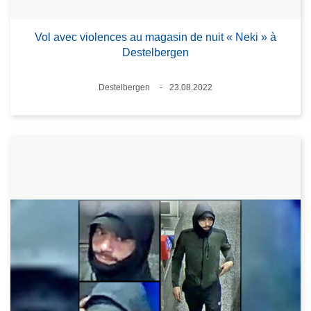
Vol avec violences au magasin de nuit « Neki » à
Destelbergen
Lieux
Destelbergen
23.08.2022
Date