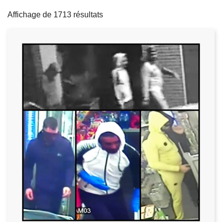
filters
c
Affichage de 1713 résultats
i
p
a
l