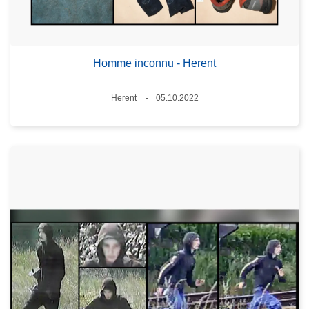
Homme inconnu - Herent
Lieux
Herent
05.10.2022
Date