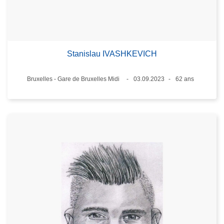
Stanislau IVASHKEVICH
Lieux
Bruxelles - Gare de Bruxelles Midi
03.09.2023
62 ans
Date
Âge