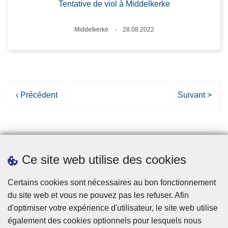
Tentative de viol à Middelkerke
Lieux
Middelkerke
28.08.2022
Date
P
‹ Précédent
P
Suivant >
a
a
g
g
e
e
p
s
Ce site web utilise des cookies
r
u
é
i
Statistiques
Certains cookies sont nécessaires au bon fonctionnement
c
v
du site web et vous ne pouvez pas les refuser. Afin
é
a
d'optimiser votre expérience d'utilisateur, le site web utilise
d
n
également des cookies optionnels pour lesquels nous
e
t