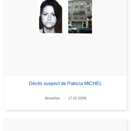
Décès suspect de Patricia MICHEL
Lieux
Bruxelles
17.02.2009
Date