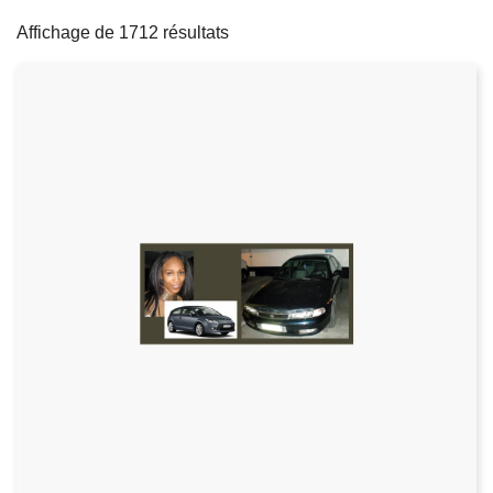
filters
c
Affichage de 1712 résultats
i
p
a
l