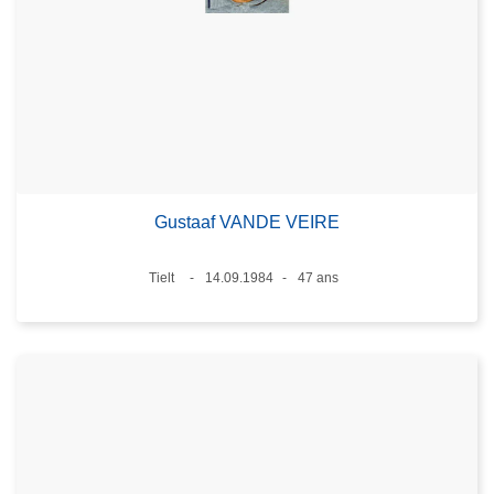
Gustaaf VANDE VEIRE
Lieux
Tielt
14.09.1984
47 ans
Date
Âge