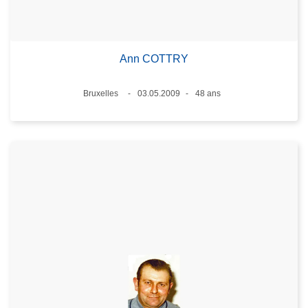
Ann COTTRY
Lieux
Bruxelles
03.05.2009
48 ans
Date
Âge