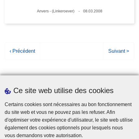
Lieux
Anvers - (Linkeroever)
08.03.2008
Date
P
‹ Précédent
P
Suivant >
a
a
g
g
e
e
p
s
Ce site web utilise des cookies
r
u
é
i
Statistiques
Certains cookies sont nécessaires au bon fonctionnement
c
v
du site web et vous ne pouvez pas les refuser. Afin
é
a
d'optimiser votre expérience d'utilisateur, le site web utilise
d
n
également des cookies optionnels pour lesquels nous
e
t
vous demandons votre autorisation.
n
e