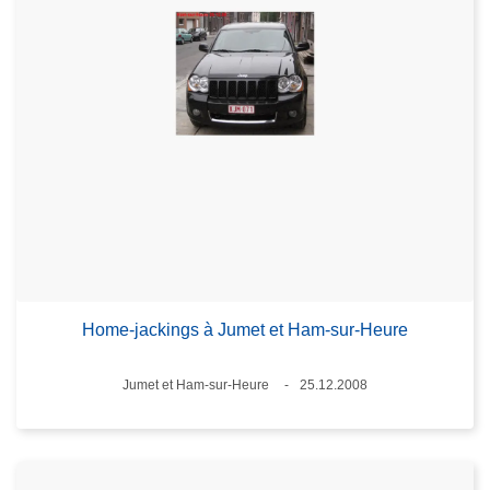
Home-jackings à Jumet et Ham-sur-Heure
Lieux
Jumet et Ham-sur-Heure
25.12.2008
Date