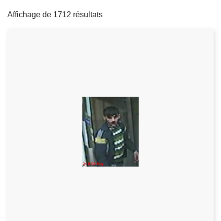
filters
c
Affichage de 1712 résultats
i
p
a
l