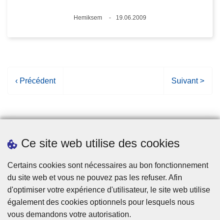
Lieux
Hemiksem
19.06.2009
Date
P
‹ Précédent
P
Suivant >
a
a
g
g
e
e
p
s
Ce site web utilise des cookies
r
u
é
i
Statistiques
Certains cookies sont nécessaires au bon fonctionnement
c
v
du site web et vous ne pouvez pas les refuser. Afin
é
a
d'optimiser votre expérience d'utilisateur, le site web utilise
d
n
également des cookies optionnels pour lesquels nous
e
t
vous demandons votre autorisation.
n
e