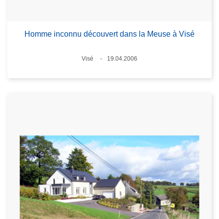
Homme inconnu découvert dans la Meuse à Visé
Lieux
Visé
19.04.2006
Date