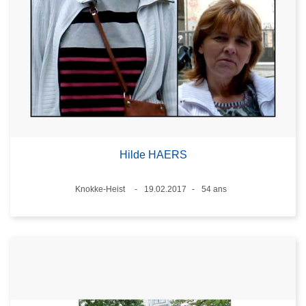
Hilde HAERS
Lieux
Knokke-Heist
19.02.2017
54 ans
Date
Âge