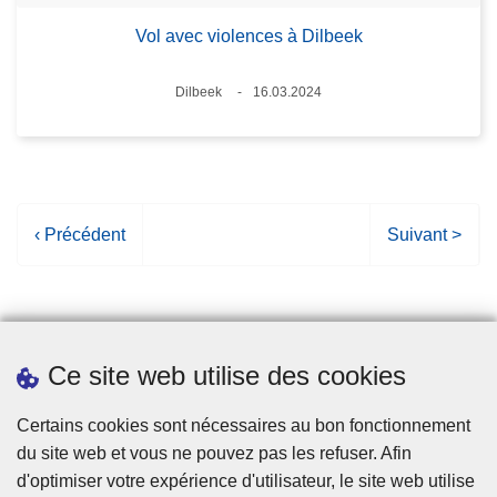
Vol avec violences à Dilbeek
Lieux
Dilbeek
16.03.2024
Date
P
‹ Précédent
P
Suivant >
a
a
g
g
e
e
p
s
Ce site web utilise des cookies
r
u
é
i
Statistiques
Certains cookies sont nécessaires au bon fonctionnement
c
v
du site web et vous ne pouvez pas les refuser. Afin
é
a
d'optimiser votre expérience d'utilisateur, le site web utilise
d
n