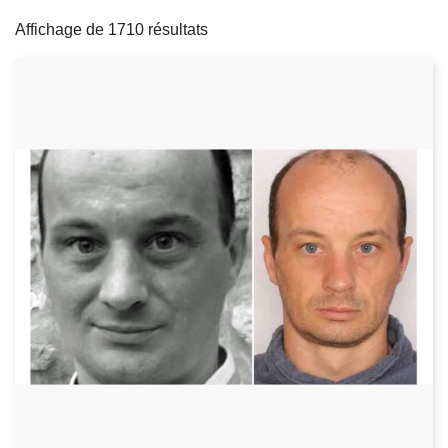
filters
c
Affichage de 1710 résultats
i
p
a
l