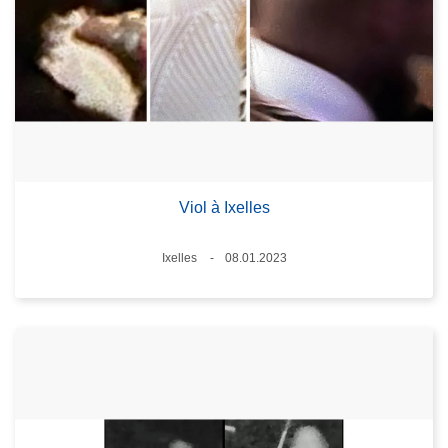
Viol à Ixelles
Lieux
Ixelles
08.01.2023
Date