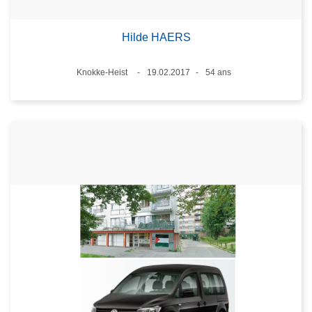
Hilde HAERS
Lieux
Knokke-Heist
19.02.2017
54 ans
Date
Âge