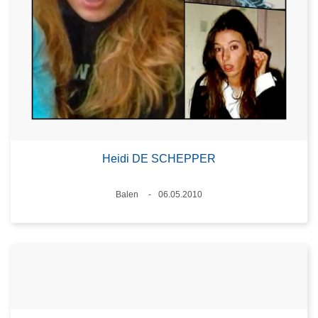
Heidi DE SCHEPPER
Lieux
Balen
06.05.2010
Date