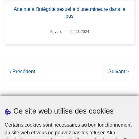
Atteinte à l'intégrité sexuelle d'une mineure dans le
bus
Lieux
Anvers
24.11.2024
Date
P
‹ Précédent
P
Suivant >
a
a
g
g
e
e
p
s
Ce site web utilise des cookies
r
u
é
i
Statistiques
Certains cookies sont nécessaires au bon fonctionnement
c
v
du site web et vous ne pouvez pas les refuser. Afin
é
a