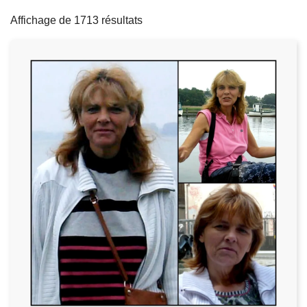
filters
c
Affichage de 1713 résultats
i
p
a
l