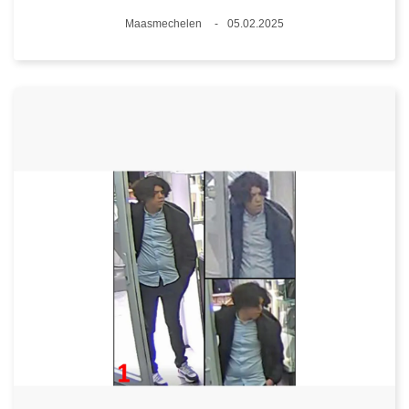
Lieux
Maasmechelen
05.02.2025
Date