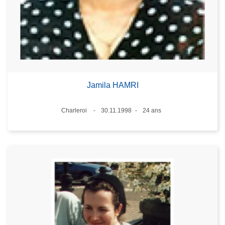
Jamila HAMRI
Lieux
Charleroi
30.11.1998
24 ans
Date
Âge