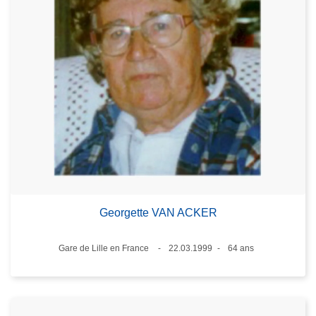
Georgette VAN ACKER
Lieux
Gare de Lille en France
22.03.1999
64 ans
Date
Âge