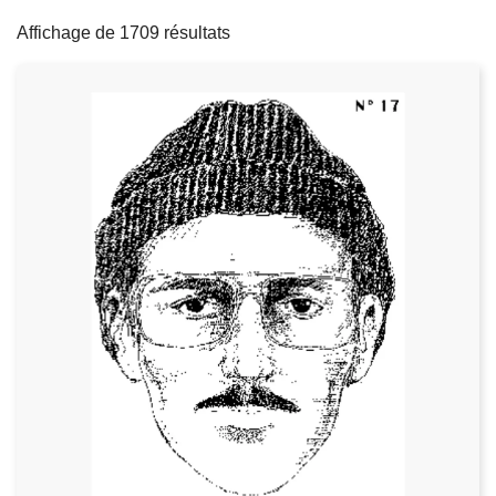
filters
c
Affichage de 1709 résultats
i
p
a
l