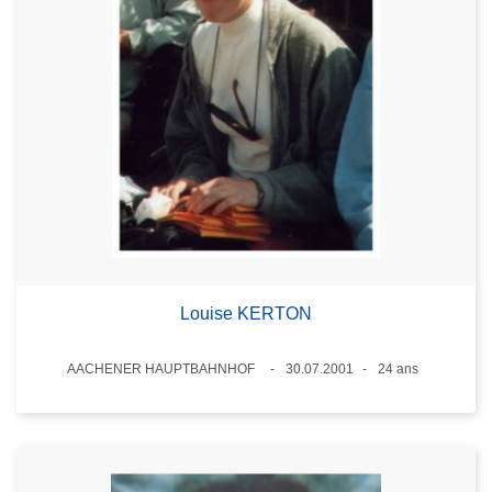
Louise KERTON
Lieux
AACHENER HAUPTBAHNHOF
30.07.2001
24 ans
Date
Âge