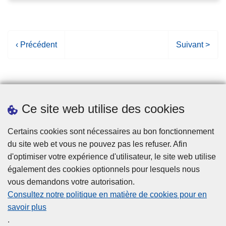
P
‹ Précédent
P
Suivant >
a
a
g
g
e
e
p
s
Ce site web utilise des cookies
r
u
é
i
Statistiques
Certains cookies sont nécessaires au bon fonctionnement
c
v
du site web et vous ne pouvez pas les refuser. Afin
é
a
d'optimiser votre expérience d'utilisateur, le site web utilise
d
n
également des cookies optionnels pour lesquels nous
e
t
vous demandons votre autorisation.
n
e
Consultez notre politique en matière de cookies pour en
t
savoir plus
e
Disclaimer
.
Privacy