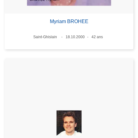
Myriam BROHEE
Lieux
Saint-Ghislain
18.10.2000
42 ans
Date
Âge