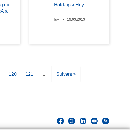
ng du
Hold-up à Huy
RA à
Lieux
Huy
Date
19.03.2013
P
120
P
121
…
P
Suivant >
a
a
a
g
g
g
e
e
e
s
u
i
v