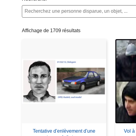
c
i
p
a
Affichage de 1709 résultats
l
Tentative d'enlèvement d'une
Vol à