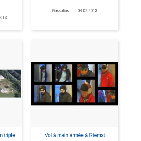
Lieux
Gosselies
Date
04.02.2013
2013
 triple
Vol à main armée à Riemst