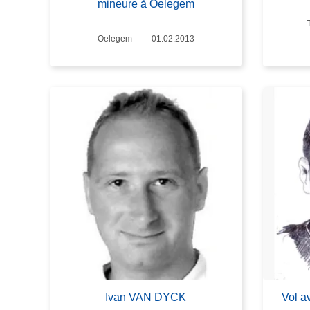
mineure à Oelegem
Lieux
Oelegem
Date
01.02.2013
Ivan VAN DYCK
Vol a