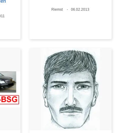
len
Lieux
Riemst
Date
06.02.2013
011