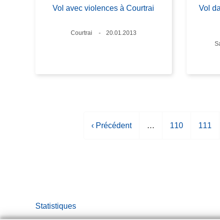
Vol avec violences à Courtrai
Vol da
Lieux
Courtrai
Date
20.01.2013
L
S
P
‹ Précédent
…
P
110
P
111
a
a
a
g
g
g
e
e
e
p
r
é
Statistiques
c