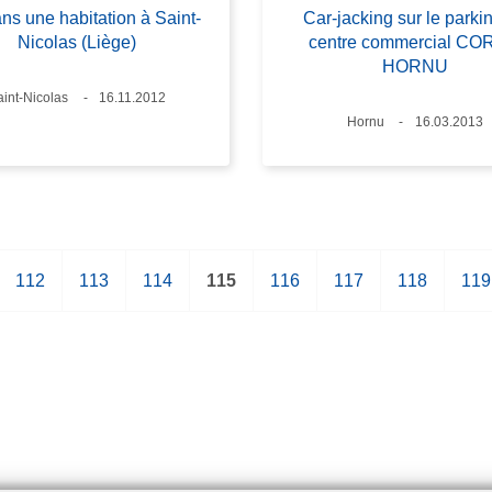
ns une habitation à Saint-
Car-jacking sur le parki
Nicolas (Liège)
centre commercial CO
HORNU
ieux
aint-Nicolas
Date
16.11.2012
Lieux
Hornu
Date
16.03.2013
P
112
P
113
P
114
P
115
P
116
P
117
P
118
P
119
a
a
a
a
a
a
a
a
g
g
g
g
g
g
g
g
e
e
e
e
e
e
e
e
c
o
u
r