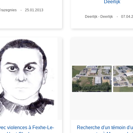
Deerlijk
Lieux
Trazegnies
Date
25.01.2013
Lieux
Deerlijk - Deerlijk
Date
07.04.
vec violences à Fexhe-Le-
Recherche d'un témoin d'un