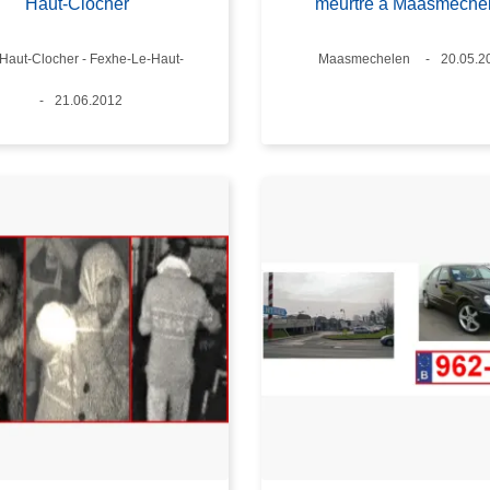
Haut-Clocher
meurtre à Maasmeche
Haut-Clocher - Fexhe-Le-Haut-
Lieux
Maasmechelen
Date
20.05.2
Date
21.06.2012