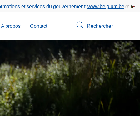
formations et services du gouvernement:
www.belgium.be
A propos
Contact
Rechercher
-
u
erche