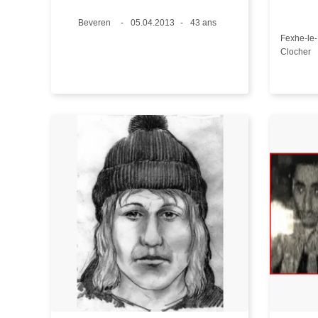
Lieux
Beveren
Date
05.04.2013
Âge
43 ans
Lieux
Fexhe-le-
Clocher