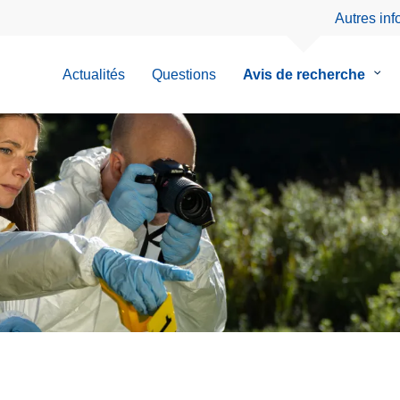
Autres in
Actualités
Questions
Avis de recherche
le
sous
men
de
Avis
de
rech