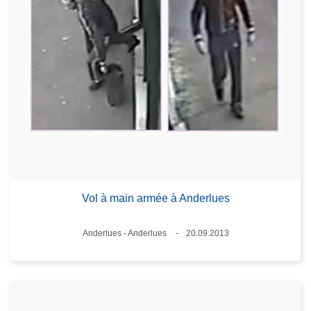
Vol à main armée à Anderlues
Lieux
Anderlues - Anderlues
20.09.2013
Date