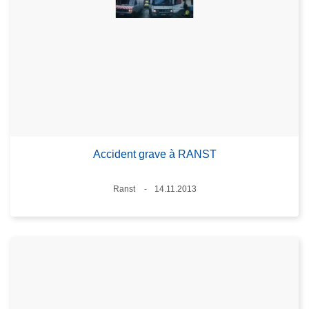
Accident grave à RANST
Lieux
Ranst
14.11.2013
Date