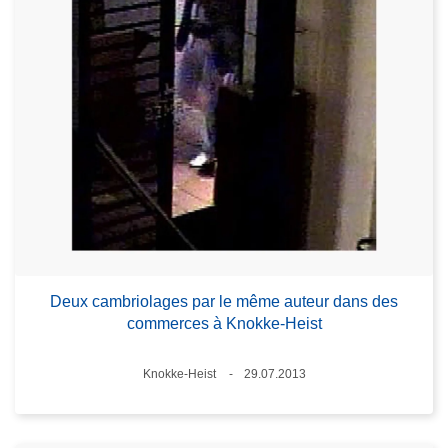
Deux cambriolages par le même auteur dans des
commerces à Knokke-Heist
Lieux
Knokke-Heist
29.07.2013
Date