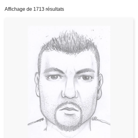
filters
c
Affichage de 1713 résultats
i
p
a
l