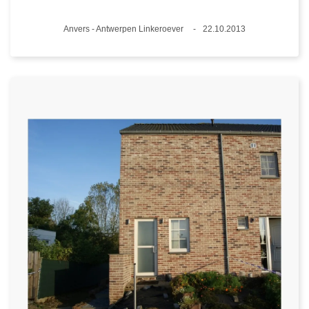
Lieux
Anvers - Antwerpen Linkeroever
22.10.2013
Date