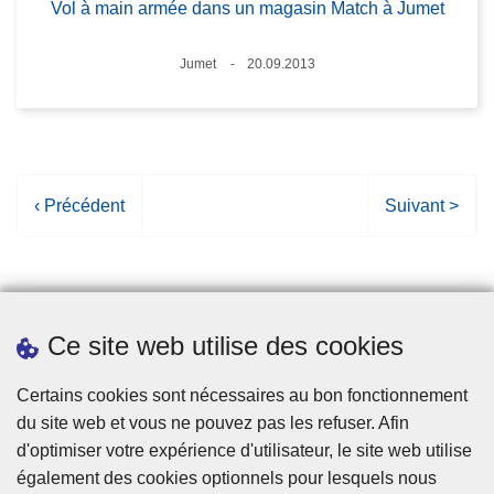
Vol à main armée dans un magasin Match à Jumet
Lieux
Jumet
20.09.2013
Date
P
‹ Précédent
P
Suivant >
a
a
g
g
e
e
p
s
Ce site web utilise des cookies
r
u
é
i
Statistiques
Certains cookies sont nécessaires au bon fonctionnement
c
v
du site web et vous ne pouvez pas les refuser. Afin
é
a
d'optimiser votre expérience d'utilisateur, le site web utilise
d
n
également des cookies optionnels pour lesquels nous
e
t