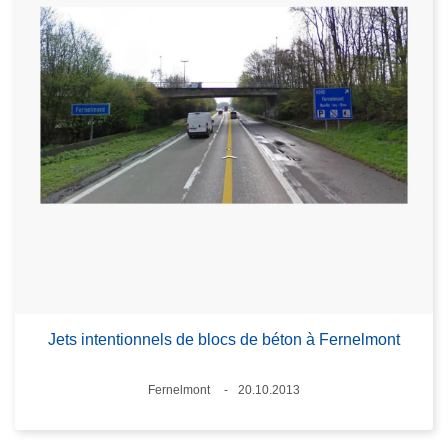
Jets intentionnels de blocs de béton à Fernelmont
Lieux
Fernelmont
20.10.2013
Date