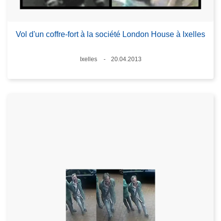
Vol d'un coffre-fort à la société London House à Ixelles
Lieux
Ixelles
20.04.2013
Date