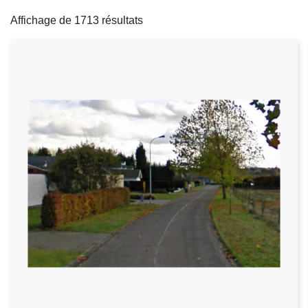
filters
c
Affichage de 1713 résultats
i
p
a
l