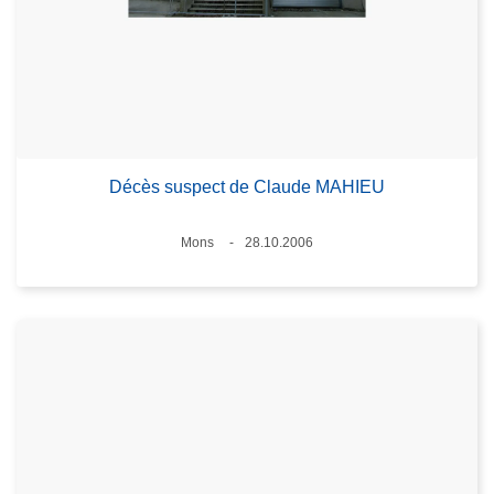
Décès suspect de Claude MAHIEU
Lieux
Mons
28.10.2006
Date