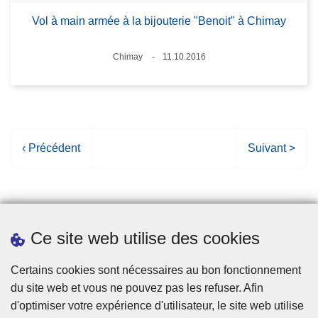
Vol à main armée à la bijouterie "Benoit" à Chimay
Lieux
Chimay
11.10.2016
Date
P
‹ Précédent
P
Suivant >
a
a
g
g
e
e
p
s
Ce site web utilise des cookies
r
u
é
i
Statistiques
Certains cookies sont nécessaires au bon fonctionnement
c
v
du site web et vous ne pouvez pas les refuser. Afin
é
a
d'optimiser votre expérience d'utilisateur, le site web utilise
d
n