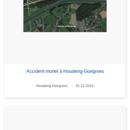
Accident mortel à Houdeng-Goegnies
Lieux
Houdeng-Goegnies
01.12.2016
Date