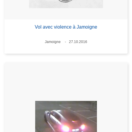
Vol avec violence à Jamoigne
Lieux
Jamoigne
27.10.2016
Date