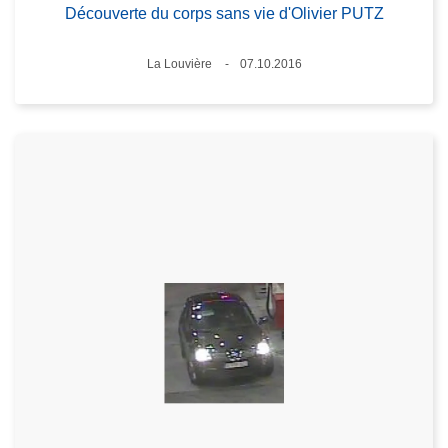
Découverte du corps sans vie d'Olivier PUTZ
Lieux
La Louvière
07.10.2016
Date