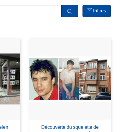
Filtres
Open
filters
elen
Découverte du squelette de