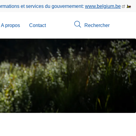
formations et services du gouvernement:
www.belgium.be
A propos
Contact
Rechercher
-
u
erche