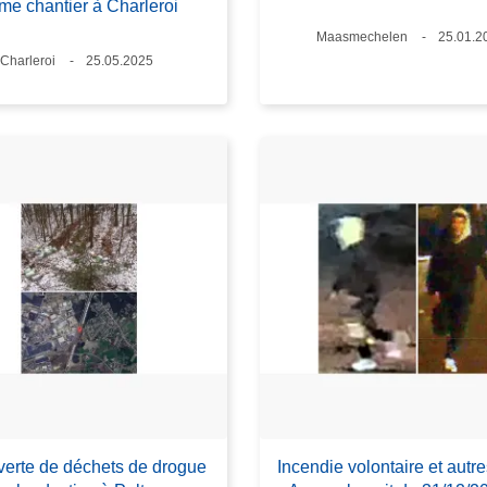
e chantier à Charleroi
Lieux
Maasmechelen
Date
25.01.2
Lieux
Charleroi
Date
25.05.2025
erte de déchets de drogue
Incendie volontaire et autres