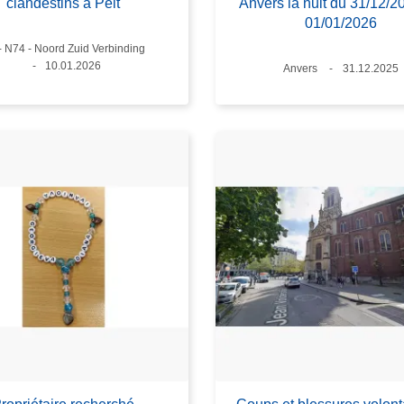
clandestins à Pelt
Anvers la nuit du 31/12/2
01/01/2026
x
 - N74 - Noord Zuid Verbinding
Date
10.01.2026
Lieux
Anvers
Date
31.12.2025