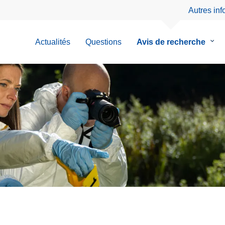
Autres in
Actualités
Questions
Avis de recherche
le
sous
men
de
Avis
de
rech