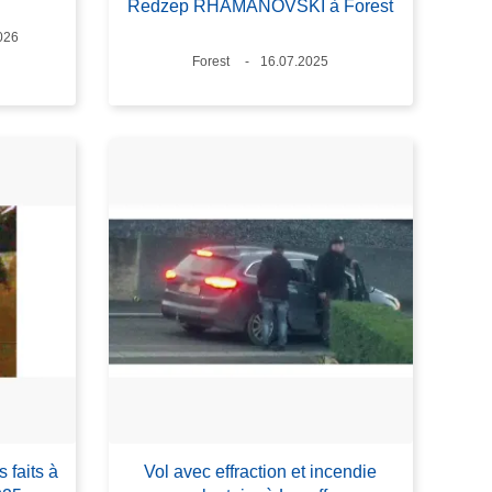
Redzep RHAMANOVSKI à Forest
026
Lieux
Forest
Date
16.07.2025
 faits à
Vol avec effraction et incendie