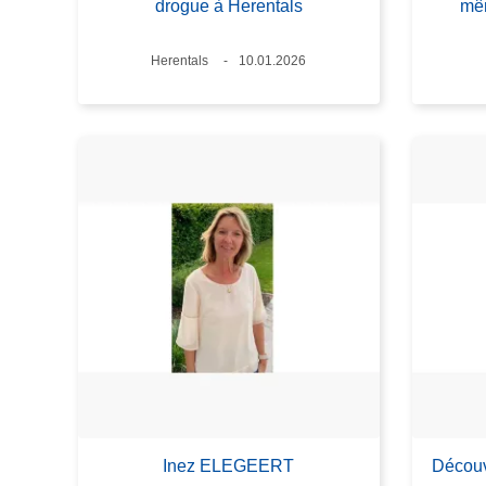
drogue à Herentals
mêm
Lieux
Herentals
Date
10.01.2026
Inez ELEGEERT
Découv