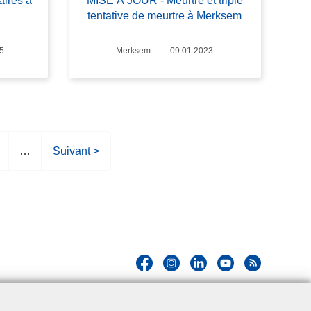
aires à
MISE À JOUR - Meurtre et triple
tentative de meurtre à Merksem
5
Lieux
Merksem
Date
09.01.2023
…
P
Suivant >
a
g
e
s
u
i
v
a
n