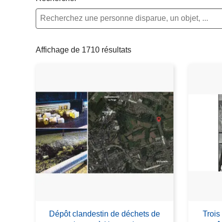
c
i
p
a
Affichage de 1710 résultats
l
Dépôt clandestin de déchets de
Trois