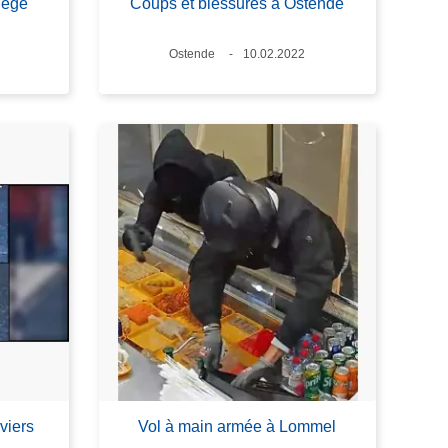
iège
Coups et blessures à Ostende
Lieux
Ostende
Date
10.02.2022
viers
Vol à main armée à Lommel