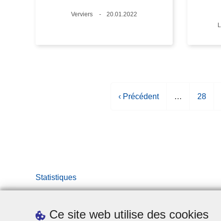
Lieux
Verviers
Date
20.01.2022
L
L
P
‹ Précédent
…
P
28
a
a
g
g
e
e
p
r
é
Statistiques
c
é
d
Ce site web utilise des cookies
e