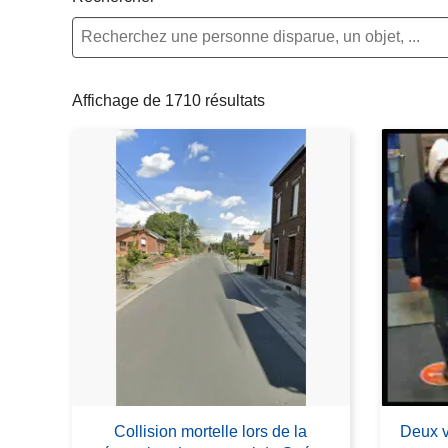
c
i
p
a
Affichage de 1710 résultats
l
Collision mortelle lors de la
Deux v