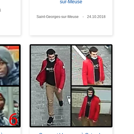
sur-Meuse
1
Lieux
Saint-Georges-sur-Meuse
Date
24.10.2018