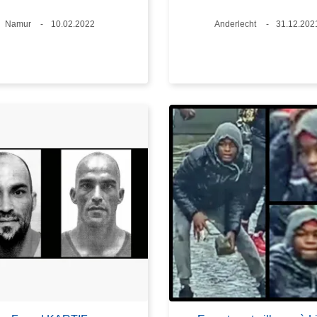
Lieux
Namur
Date
10.02.2022
Lieux
Anderlecht
Date
31.12.202