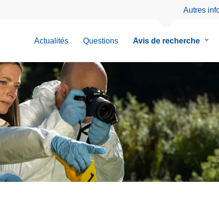
Autres in
Actualités
Questions
Avis de recherche
le
sous
men
de
Avis
de
rech