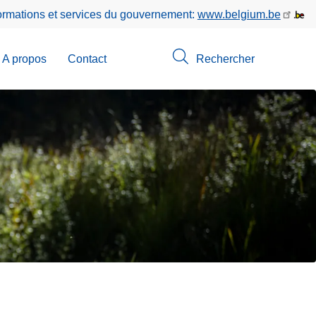
formations et services du gouvernement:
www.belgium.be
A propos
Contact
Rechercher
-
u
erche