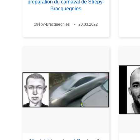
préparation du carnaval de Strépy-
Bracquegnies
Lieux
Strépy-Bracquegnies
Date
20.03.2022