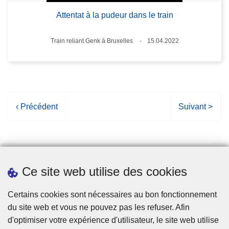
Attentat à la pudeur dans le train
Lieux
Train reliant Genk à Bruxelles
15.04.2022
Date
P
‹ Précédent
P
Suivant >
a
a
g
g
e
e
p
s
Ce site web utilise des cookies
r
u
é
i
Statistiques
Certains cookies sont nécessaires au bon fonctionnement
c
v
du site web et vous ne pouvez pas les refuser. Afin
é
a
d'optimiser votre expérience d'utilisateur, le site web utilise
d
n