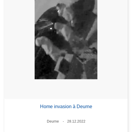
Home invasion à Deurne
Lieux
Deurne
28.12.2022
Date