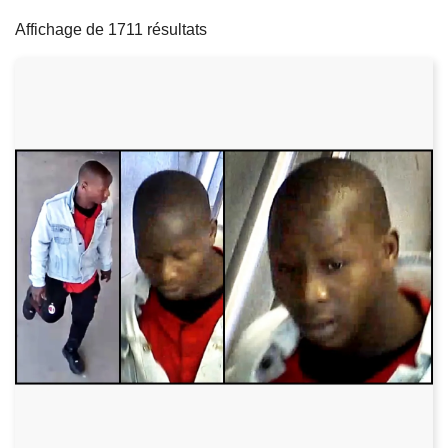
filters
c
Affichage de 1711 résultats
i
p
a
l