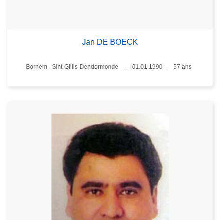
Jan DE BOECK
Lieux
Bornem - Sint-Gillis-Dendermonde
01.01.1990
57 ans
Date
Âge