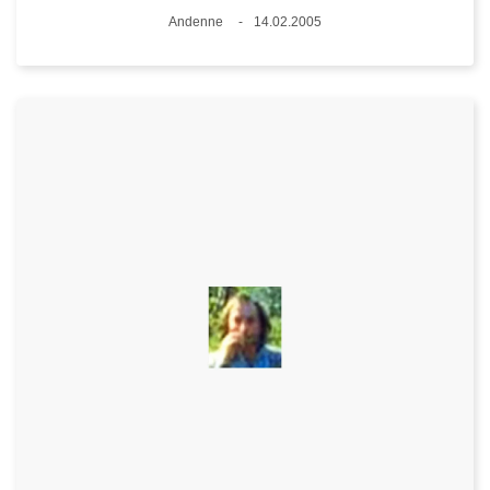
Lieux
Andenne
14.02.2005
Date