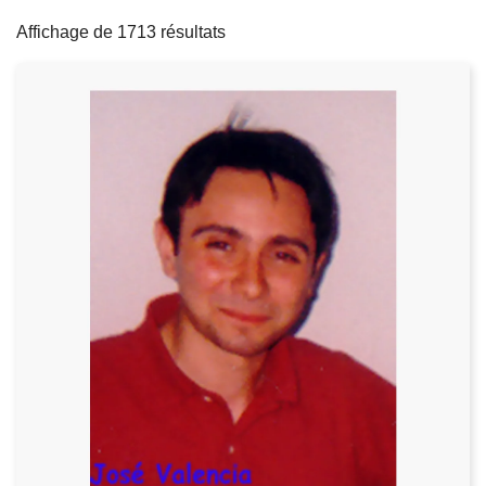
filters
c
Affichage de 1713 résultats
i
p
a
l