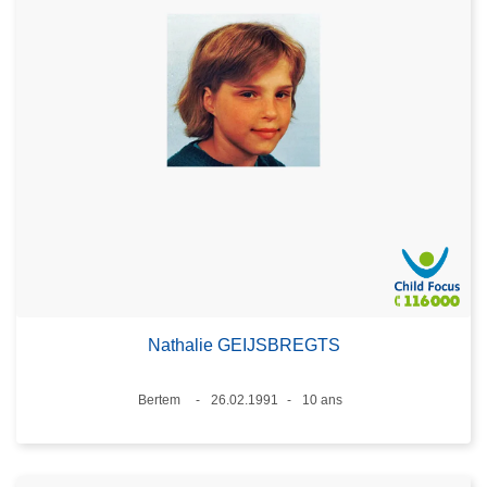
Nathalie GEIJSBREGTS
Lieux
Bertem
26.02.1991
10 ans
Date
Âge