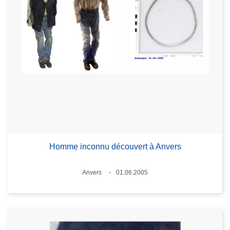
Homme inconnu découvert à Anvers
Lieux
Anvers
01.06.2005
Date