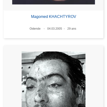
Magomed KHACHTYROV
Lieux
Ostende
04.03.2005
29 ans
Date
Âge