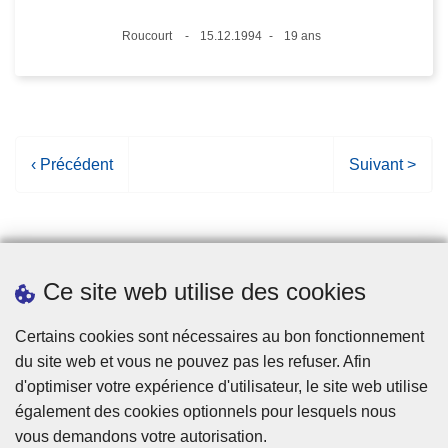
Lieux
Roucourt
15.12.1994
19 ans
Date
Âge
P
‹ Précédent
P
Suivant >
a
a
g
g
e
e
p
s
Ce site web utilise des cookies
r
u
é
i
Statistiques
Certains cookies sont nécessaires au bon fonctionnement
c
v
du site web et vous ne pouvez pas les refuser. Afin
é
a
d'optimiser votre expérience d'utilisateur, le site web utilise
d
n
également des cookies optionnels pour lesquels nous
e
t
vous demandons votre autorisation.
n
e