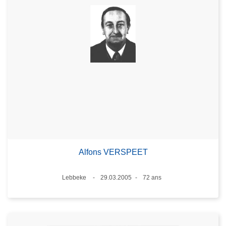
Alfons VERSPEET
Lieux
Lebbeke
29.03.2005
72 ans
Date
Âge