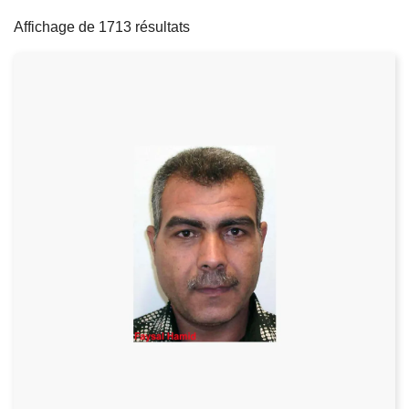
filters
c
Affichage de 1713 résultats
i
p
a
l