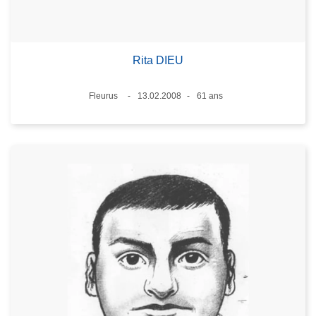
Rita DIEU
Lieux
Fleurus
13.02.2008
61 ans
Date
Âge