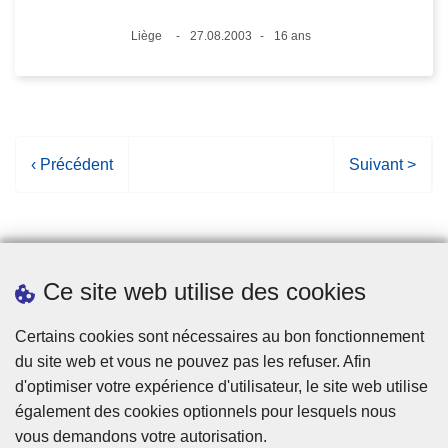
Lieux
Liège
27.08.2003
16 ans
Date
Âge
P
‹ Précédent
P
Suivant >
a
a
g
g
e
e
p
s
Ce site web utilise des cookies
r
u
é
i
Statistiques
Certains cookies sont nécessaires au bon fonctionnement
c
v
du site web et vous ne pouvez pas les refuser. Afin
é
a
d'optimiser votre expérience d'utilisateur, le site web utilise
d
n
également des cookies optionnels pour lesquels nous
e
t
vous demandons votre autorisation.
n
e