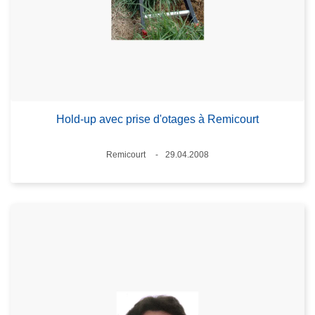
Hold-up avec prise d'otages à Remicourt
Lieux
Remicourt
29.04.2008
Date