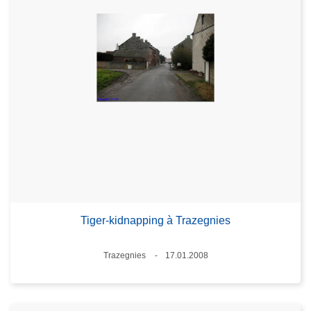
Tiger-kidnapping à Trazegnies
Lieux
Trazegnies
17.01.2008
Date