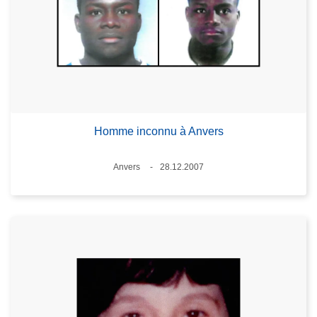
Homme inconnu à Anvers
Lieux
Anvers
28.12.2007
Date