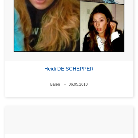
Heidi DE SCHEPPER
Lieux
Balen
06.05.2010
Date