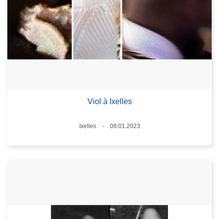
Viol à Ixelles
Lieux
Ixelles
08.01.2023
Date