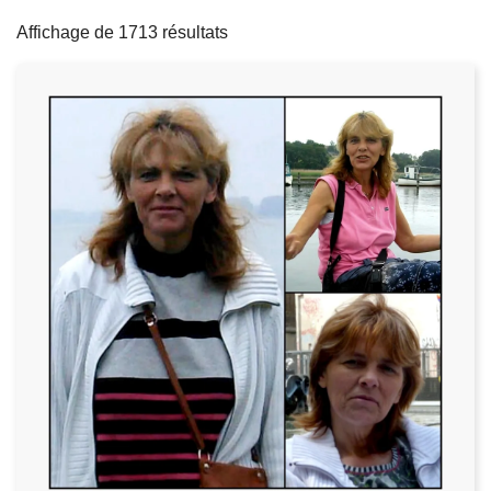
filters
c
Affichage de 1713 résultats
i
p
a
l