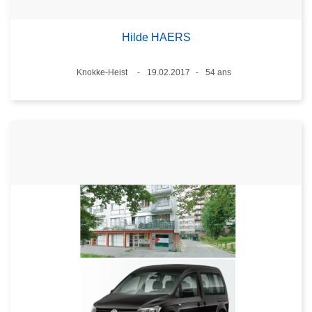
Hilde HAERS
Lieux
Knokke-Heist
19.02.2017
54 ans
Date
Âge