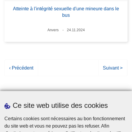
Atteinte à l'intégrité sexuelle d'une mineure dans le
bus
Lieux
Anvers
24.11.2024
Date
P
‹ Précédent
P
Suivant >
a
a
g
g
e
e
p
s
Ce site web utilise des cookies
r
u
é
i
Statistiques
Certains cookies sont nécessaires au bon fonctionnement
c
v
du site web et vous ne pouvez pas les refuser. Afin
é
a