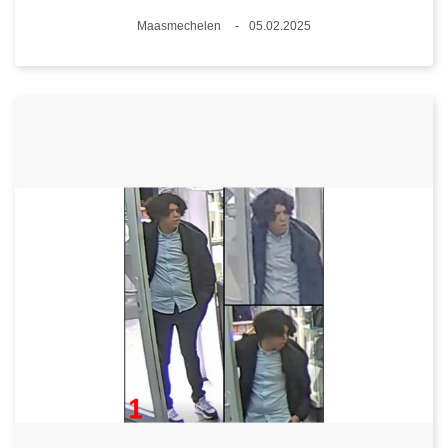
Lieux
Maasmechelen
05.02.2025
Date