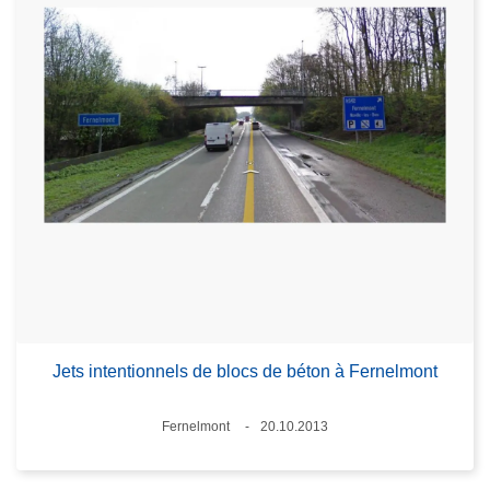
Jets intentionnels de blocs de béton à Fernelmont
Lieux
Fernelmont
20.10.2013
Date