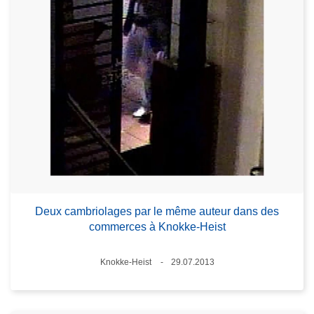
Deux cambriolages par le même auteur dans des
commerces à Knokke-Heist
Lieux
Knokke-Heist
29.07.2013
Date