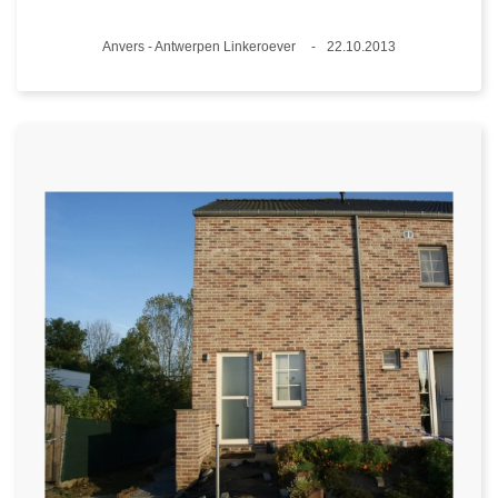
Lieux
Anvers - Antwerpen Linkeroever
22.10.2013
Date