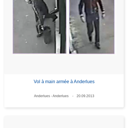
Vol à main armée à Anderlues
Lieux
Anderlues - Anderlues
20.09.2013
Date