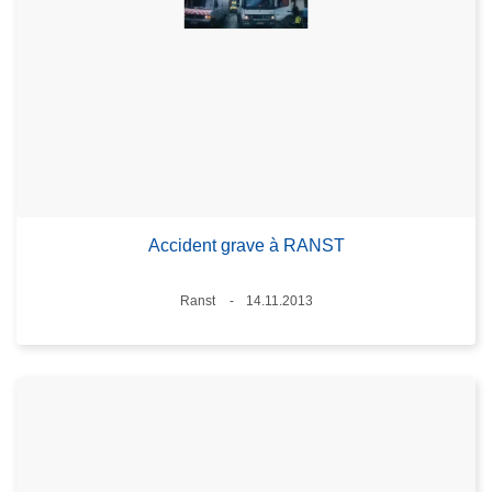
Accident grave à RANST
Lieux
Ranst
14.11.2013
Date