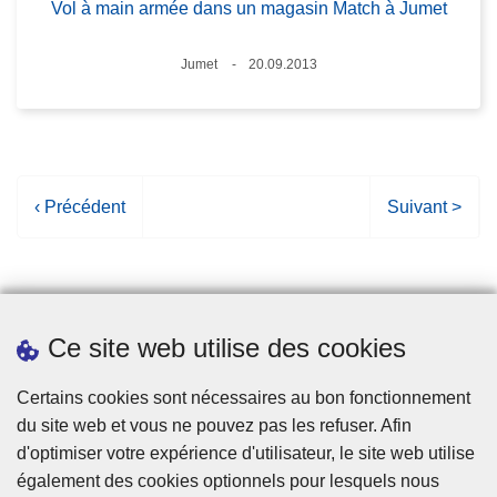
Vol à main armée dans un magasin Match à Jumet
Lieux
Jumet
20.09.2013
Date
P
‹ Précédent
P
Suivant >
a
a
g
g
e
e
p
s
Ce site web utilise des cookies
r
u
é
i
Statistiques
Certains cookies sont nécessaires au bon fonctionnement
c
v
du site web et vous ne pouvez pas les refuser. Afin
é
a
d'optimiser votre expérience d'utilisateur, le site web utilise
d
n
également des cookies optionnels pour lesquels nous
e
t