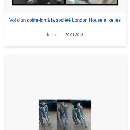
Vol d'un coffre-fort à la société London House à Ixelles
Lieux
Ixelles
20.04.2013
Date