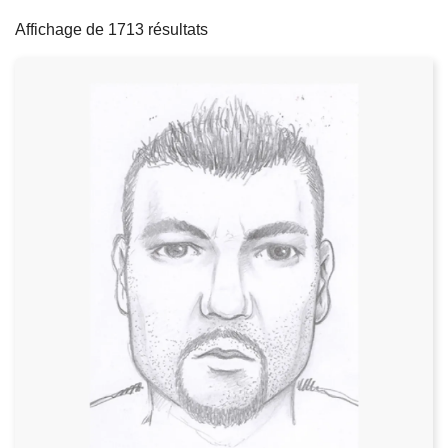
filters
c
Affichage de 1713 résultats
i
p
a
l